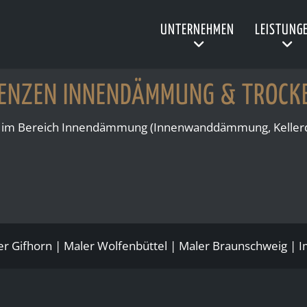
UNTERNEHMEN
LEISTUNG
RENZEN INNENDÄMMUNG & TROCK
zen im Bereich Innendämmung (Innenwanddämmung, Kell
er
Gifhorn
| Maler
Wolfenbüttel
|
Maler Braunschweig
|
I